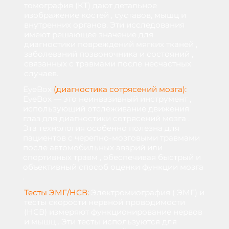
томография
(КТ)
дают
детальное
изображение
костей
,
суставов,
мышц
и
вну
тренних органов. Эти исследования
имеют решающее значение для
диагностики повреждений мягких тканей ,
заболеваний позвоночника и состояний ,
связанных с травмами после несчастных
случаев.
EyeBox
(диагностика сотрясений мозга):
EyeBox
— это
неинвазивный
инструмент
,
использующий
отслеживание движения
глаз
для
диагн
остики сотрясений мозга .
Эта технология особенно полезна для
пациентов с черепно-мозговыми травмами
после автомобильных аварий или
спортивных травм , обеспечивая быстрый и
объективный способ оценки функции мозга
.
Тесты ЭМГ/НСВ:
Электромиография
(
ЭМГ)
и
тесты
скорости
нервной
проводимости
(НСВ)
измеряют
функционирование
нервов
и
мышц
.
Эти
тесты
используются
для