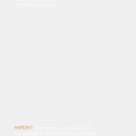
головного мозга
.
МРТ/КТ:
Магнитно-
резонансная
томография
(МРТ)
и
компьютерная