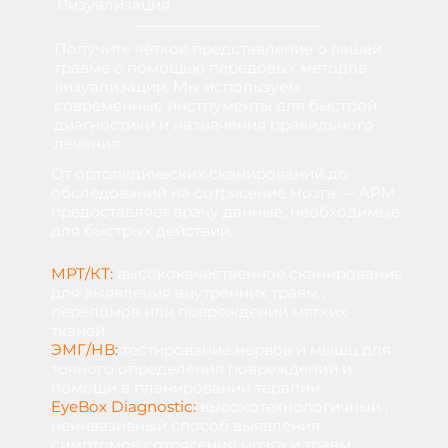
Визуализация
Получите чёткое представление о вашей
травме с помощью передовых методов
визуализации. Мы используем
современные инструменты для быстрой
диагностики и назначения правильного
лечения.
От ортопедических сканирований до
обследований на сотрясение мозга — APM
предоставляет врачу данные, необходимые
для быстрых действий.
МРТ/КТ:
высококачественное
сканирование
для
выявления
внутренних
травм
,
переломов
или
повреждений
мягких
тканей
.
ЭМГ/НВ:
тестирование
нервов
и
мышц
для
точного определения
повреждений
и
помощи
в планировании
терапии.
EyeBox Diagnostic:
высокотехнологичный
,
неинвазивный
способ
выявления
симптомов
сотрясения
мозга
и
травм