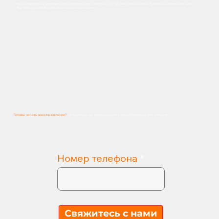
Наши передовые инструменты визуализации — от МРТ и КТ до ЭМГ/СРВ-тестов и EyeBox® — помогают нам
быстрее разрабатывать точные планы лечения.
Готовы начать восстановление?
Запишитесь на
консультацию
к
нашей
команде
уже
сегодня.
Номер телефона
Свяжитесь с нами